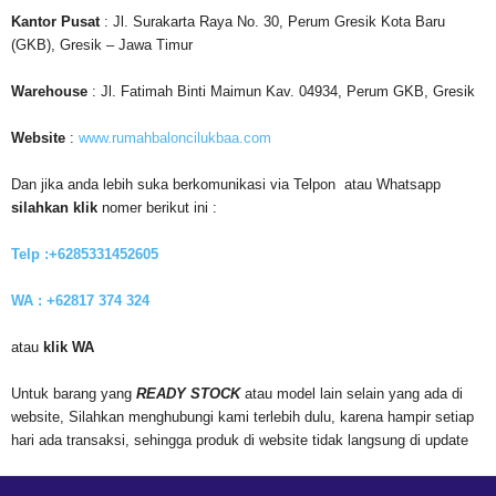
Kantor
Pusat
: Jl. Surakarta Raya No. 30, Perum Gresik Kota Baru
(GKB), Gresik – Jawa Timur
Warehouse
: Jl. Fatimah Binti Maimun Kav. 04934, Perum GKB, Gresik
Website
:
www.rumahbaloncilukbaa.com
Dan jika anda lebih suka berkomunikasi via Telpon atau Whatsapp
silahkan klik
nomer berikut ini :
Telp :+6285331452605
WA : +62817 374 324
atau
klik WA
Untuk barang yang
READY STOCK
atau model lain selain yang ada di
website, Silahkan menghubungi kami terlebih dulu, karena hampir setiap
hari ada transaksi, sehingga produk di website tidak langsung di update