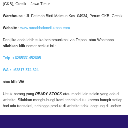
(GKB), Gresik – Jawa Timur
Warehouse
: Jl. Fatimah Binti Maimun Kav. 04934, Perum GKB, Gresik
Website
:
www.rumahbaloncilukbaa.com
Dan jika anda lebih suka berkomunikasi via Telpon atau Whatsapp
silahkan klik
nomer berikut ini :
Telp :+6285331452605
WA : +62817 374 324
atau
klik WA
Untuk barang yang
READY STOCK
atau model lain selain yang ada di
website, Silahkan menghubungi kami terlebih dulu, karena hampir setiap
hari ada transaksi, sehingga produk di website tidak langsung di update