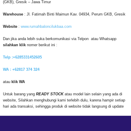
(GKB), Gresik – Jawa Timur
Warehouse
: Jl. Fatimah Binti Maimun Kav. 04934, Perum GKB, Gresik
Website
:
www.rumahbaloncilukbaa.com
Dan jika anda lebih suka berkomunikasi via Telpon atau Whatsapp
silahkan klik
nomer berikut ini :
Telp :+6285331452605
WA : +62817 374 324
atau
klik WA
Untuk barang yang
READY STOCK
atau model lain selain yang ada di
website, Silahkan menghubungi kami terlebih dulu, karena hampir setiap
hari ada transaksi, sehingga produk di website tidak langsung di update