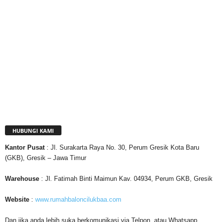
HUBUNGI KAMI
Kantor
Pusat
: Jl. Surakarta Raya No. 30, Perum Gresik Kota Baru
(GKB), Gresik – Jawa Timur
Warehouse
: Jl. Fatimah Binti Maimun Kav. 04934, Perum GKB, Gresik
Website
:
www.rumahbaloncilukbaa.com
Dan jika anda lebih suka berkomunikasi via Telpon atau Whatsapp