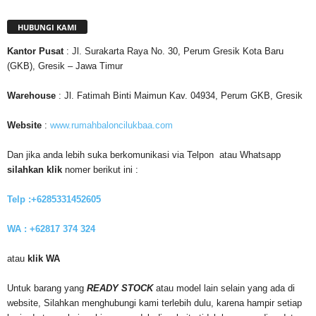
HUBUNGI KAMI
Kantor
Pusat
: Jl. Surakarta Raya No. 30, Perum Gresik Kota Baru
(GKB), Gresik – Jawa Timur
Warehouse
: Jl. Fatimah Binti Maimun Kav. 04934, Perum GKB, Gresik
Website
:
www.rumahbaloncilukbaa.com
Dan jika anda lebih suka berkomunikasi via Telpon atau Whatsapp
silahkan klik
nomer berikut ini :
Telp :+6285331452605
WA : +62817 374 324
atau
klik WA
Untuk barang yang
READY STOCK
atau model lain selain yang ada di
website, Silahkan menghubungi kami terlebih dulu, karena hampir setiap