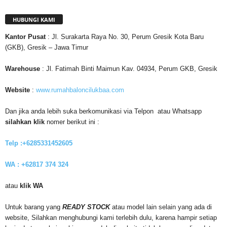
HUBUNGI KAMI
Kantor
Pusat
: Jl. Surakarta Raya No. 30, Perum Gresik Kota Baru
(GKB), Gresik – Jawa Timur
Warehouse
: Jl. Fatimah Binti Maimun Kav. 04934, Perum GKB, Gresik
Website
:
www.rumahbaloncilukbaa.com
Dan jika anda lebih suka berkomunikasi via Telpon atau Whatsapp
silahkan klik
nomer berikut ini :
Telp :+6285331452605
WA : +62817 374 324
atau
klik WA
Untuk barang yang
READY STOCK
atau model lain selain yang ada di
website, Silahkan menghubungi kami terlebih dulu, karena hampir setiap