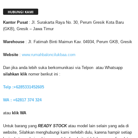
HUBUNGI KAMI
Kantor
Pusat
: Jl. Surakarta Raya No. 30, Perum Gresik Kota Baru
(GKB), Gresik – Jawa Timur
Warehouse
: Jl. Fatimah Binti Maimun Kav. 04934, Perum GKB, Gresik
Website
:
www.rumahbaloncilukbaa.com
Dan jika anda lebih suka berkomunikasi via Telpon atau Whatsapp
silahkan klik
nomer berikut ini :
Telp :+6285331452605
WA : +62817 374 324
atau
klik WA
Untuk barang yang
READY STOCK
atau model lain selain yang ada di
website, Silahkan menghubungi kami terlebih dulu, karena hampir setiap