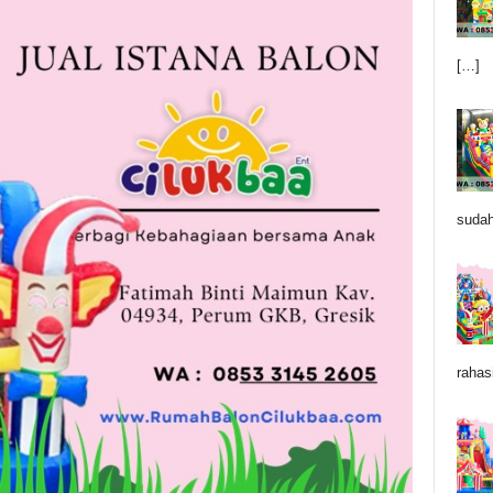
[…]
sudah
rahas