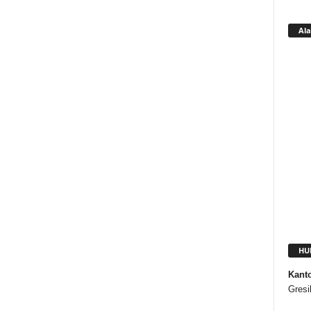
Ala
HU
Kant
Gresi