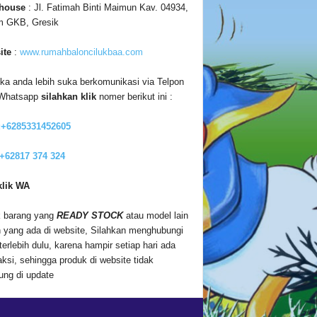
house
: Jl. Fatimah Binti Maimun Kav. 04934,
m GKB, Gresik
ite
:
www.rumahbaloncilukbaa.com
ika anda lebih suka berkomunikasi via Telpon
 Whatsapp
silahkan klik
nomer berikut ini :
:+6285331452605
 +62817 374 324
klik WA
 barang yang
READY STOCK
atau model lain
n yang ada di website, Silahkan menghubungi
terlebih dulu, karena hampir setiap hari ada
aksi, sehingga produk di website tidak
ung di update