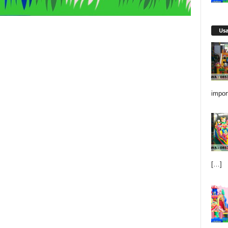
Us
impor
[…]