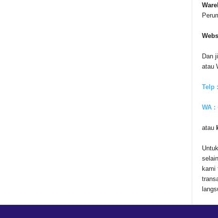
Ware
Peru
Webs
Dan j
atau
Telp 
WA :
atau
Untuk
selai
kami 
trans
langs