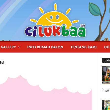
GALLERY
INFO RUMAH BALON
TENTANG KAMI
HU
aa
Ist
impor