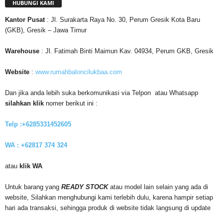
HUBUNGI KAMI
Kantor
Pusat
: Jl. Surakarta Raya No. 30, Perum Gresik Kota Baru
(GKB), Gresik – Jawa Timur
Warehouse
: Jl. Fatimah Binti Maimun Kav. 04934, Perum GKB, Gresik
Website
:
www.rumahbaloncilukbaa.com
Dan jika anda lebih suka berkomunikasi via Telpon atau Whatsapp
silahkan klik
nomer berikut ini :
Telp :+6285331452605
WA : +62817 374 324
atau
klik WA
Untuk barang yang
READY STOCK
atau model lain selain yang ada di
website, Silahkan menghubungi kami terlebih dulu, karena hampir setiap
hari ada transaksi, sehingga produk di website tidak langsung di update