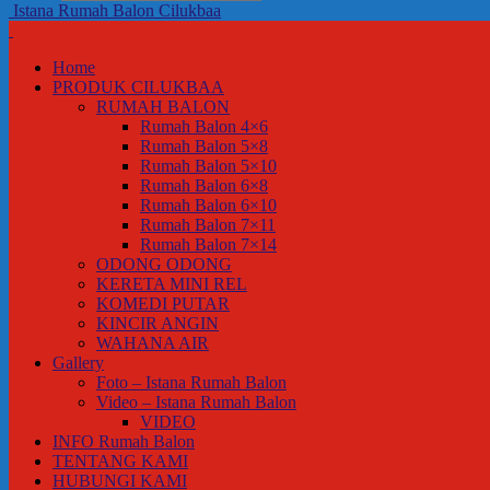
Istana Rumah Balon Cilukbaa
Home
PRODUK CILUKBAA
RUMAH BALON
Rumah Balon 4×6
Rumah Balon 5×8
Rumah Balon 5×10
Rumah Balon 6×8
Rumah Balon 6×10
Rumah Balon 7×11
Rumah Balon 7×14
ODONG ODONG
KERETA MINI REL
KOMEDI PUTAR
KINCIR ANGIN
WAHANA AIR
Gallery
Foto – Istana Rumah Balon
Video – Istana Rumah Balon
VIDEO
INFO Rumah Balon
TENTANG KAMI
HUBUNGI KAMI