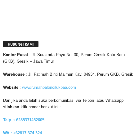
HUBUNGI KAMI
Kantor
Pusat
: Jl. Surakarta Raya No. 30, Perum Gresik Kota Baru
(GKB), Gresik – Jawa Timur
Warehouse
: Jl. Fatimah Binti Maimun Kav. 04934, Perum GKB, Gresik
Website
:
www.rumahbaloncilukbaa.com
Dan jika anda lebih suka berkomunikasi via Telpon atau Whatsapp
silahkan klik
nomer berikut ini :
Telp :+6285331452605
WA : +62817 374 324