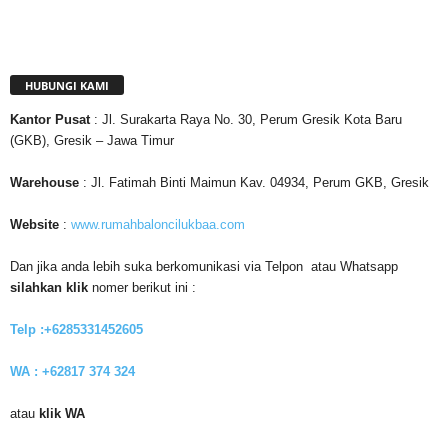
HUBUNGI KAMI
Kantor
Pusat
: Jl. Surakarta Raya No. 30, Perum Gresik Kota Baru
(GKB), Gresik – Jawa Timur
Warehouse
: Jl. Fatimah Binti Maimun Kav. 04934, Perum GKB, Gresik
Website
:
www.rumahbaloncilukbaa.com
Dan jika anda lebih suka berkomunikasi via Telpon atau Whatsapp
silahkan klik
nomer berikut ini :
Telp :+6285331452605
WA : +62817 374 324
atau
klik WA