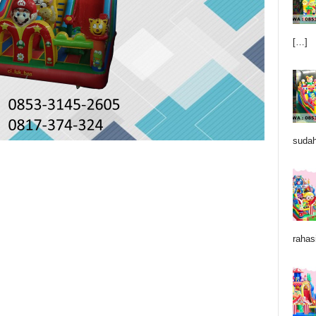
[…]
sudah
rahas