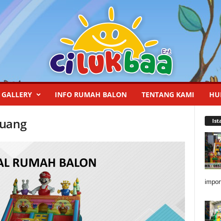
GALLERY
INFO RUMAH BALON
TENTANG KAMI
HU
luang
Ist
impor