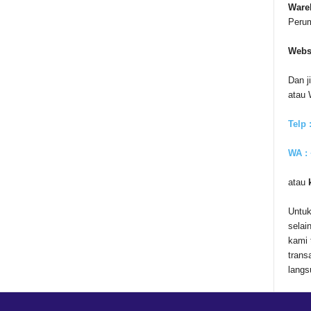
Ware
Peru
Webs
Dan j
atau
Telp 
WA :
atau
Untuk
selai
kami 
trans
langs