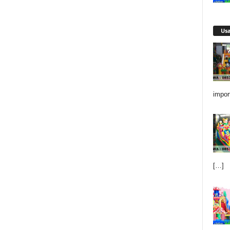
Us
impor
[…]