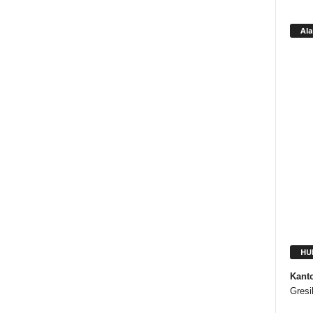
Ala
HU
Kant
Gresi