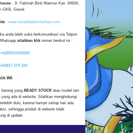
house
: Jl. Fatimah Binti Maimun Kav. 04934,
m GKB, Gresik
ite
:
www.rumahbaloncilukbaa.com
ika anda lebih suka berkomunikasi via Telpon
 Whatsapp
silahkan klik
nomer berikut ini :
:+6285331452605
 +62817 374 324
klik WA
 barang yang
READY STOCK
atau model lain
n yang ada di website, Silahkan menghubungi
terlebih dulu, karena hampir setiap hari ada
aksi, sehingga produk di website tidak
ung di update