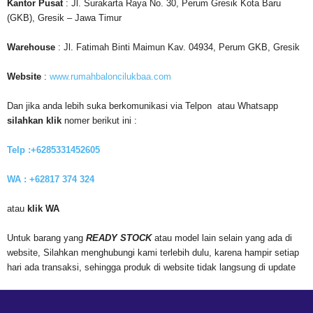
Kantor
Pusat
: Jl. Surakarta Raya No. 30, Perum Gresik Kota Baru
(GKB), Gresik – Jawa Timur
Warehouse
: Jl. Fatimah Binti Maimun Kav. 04934, Perum GKB, Gresik
Website
:
www.rumahbaloncilukbaa.com
Dan jika anda lebih suka berkomunikasi via Telpon atau Whatsapp
silahkan klik
nomer berikut ini :
Telp :+6285331452605
WA : +62817 374 324
atau
klik WA
Untuk barang yang
READY STOCK
atau model lain selain yang ada di
website, Silahkan menghubungi kami terlebih dulu, karena hampir setiap
hari ada transaksi, sehingga produk di website tidak langsung di update