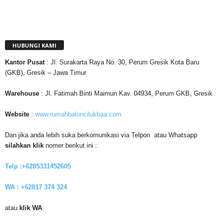
HUBUNGI KAMI
Kantor
Pusat
: Jl. Surakarta Raya No. 30, Perum Gresik Kota Baru
(GKB), Gresik – Jawa Timur
Warehouse
: Jl. Fatimah Binti Maimun Kav. 04934, Perum GKB, Gresik
Website
:
www.rumahbaloncilukbaa.com
Dan jika anda lebih suka berkomunikasi via Telpon atau Whatsapp
silahkan klik
nomer berikut ini :
Telp :+6285331452605
WA : +62817 374 324
atau
klik WA