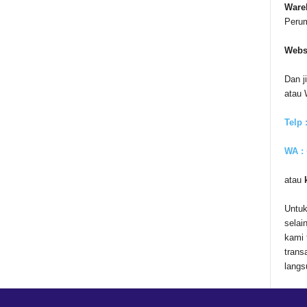
Ware
Peru
Webs
Dan j
atau
Telp 
WA :
atau
Untuk
selai
kami 
trans
langs