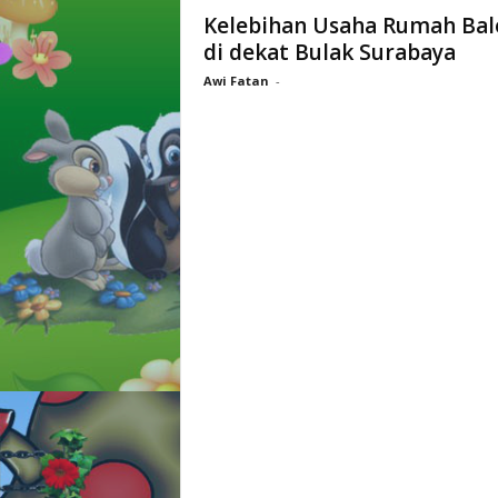
l
Kelebihan Usaha Rumah Bal
o
di dekat Bulak Surabaya
n
C
Awi Fatan
-
i
l
u
k
b
a
a