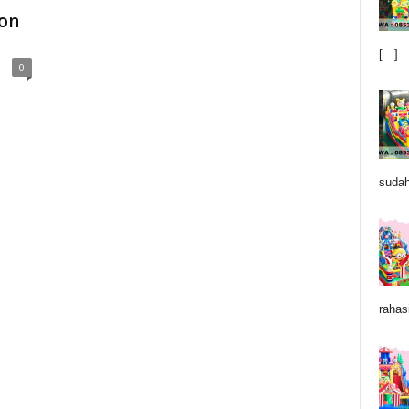
on
[…]
0
sudah
rahas