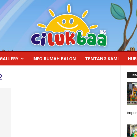
GALLERY
INFO RUMAH BALON
TENTANG KAMI
HUB
2
Is
impor