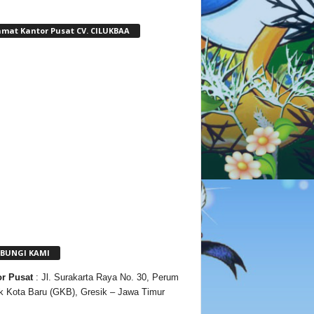
amat Kantor Pusat CV. CILUKBAA
BUNGI KAMI
or
Pusat
: Jl. Surakarta Raya No. 30, Perum
k Kota Baru (GKB), Gresik – Jawa Timur