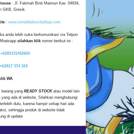
house
: Jl. Fatimah Binti Maimun Kav. 04934,
m GKB, Gresik
ite
:
www.rumahbaloncilukbaa.com
ika anda lebih suka berkomunikasi via Telpon
 Whatsapp
silahkan klik
nomer berikut ini :
:+6285331452605
 +62817 374 324
klik WA
 barang yang
READY STOCK
atau model lain
n yang ada di website, Silahkan menghubungi
terlebih dulu, karena hampir setiap hari ada
aksi, sehingga produk di website tidak
ung di update