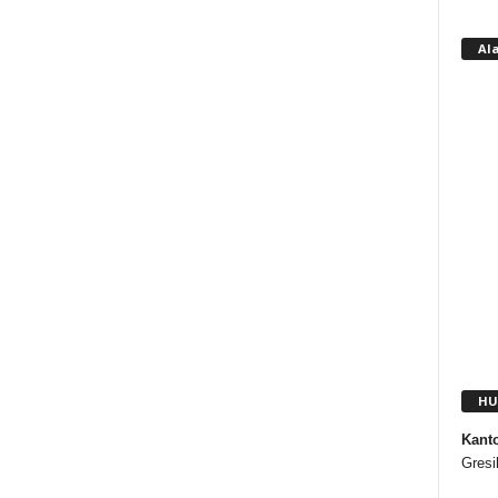
Al
HU
Kant
Gresi