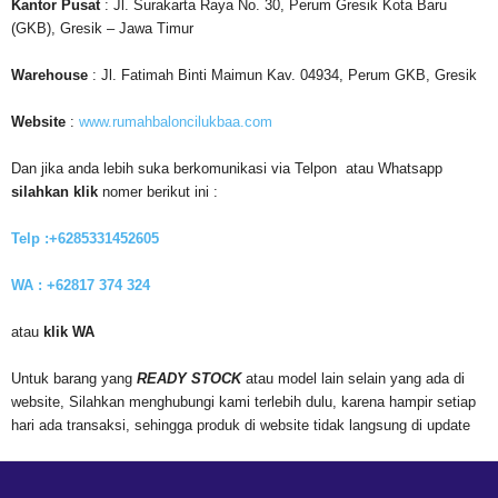
Kantor
Pusat
: Jl. Surakarta Raya No. 30, Perum Gresik Kota Baru
(GKB), Gresik – Jawa Timur
Warehouse
: Jl. Fatimah Binti Maimun Kav. 04934, Perum GKB, Gresik
Website
:
www.rumahbaloncilukbaa.com
Dan jika anda lebih suka berkomunikasi via Telpon atau Whatsapp
silahkan klik
nomer berikut ini :
Telp :+6285331452605
WA : +62817 374 324
atau
klik WA
Untuk barang yang
READY STOCK
atau model lain selain yang ada di
website, Silahkan menghubungi kami terlebih dulu, karena hampir setiap
hari ada transaksi, sehingga produk di website tidak langsung di update