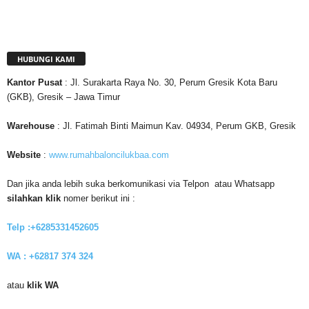
HUBUNGI KAMI
Kantor
Pusat
: Jl. Surakarta Raya No. 30, Perum Gresik Kota Baru
(GKB), Gresik – Jawa Timur
Warehouse
: Jl. Fatimah Binti Maimun Kav. 04934, Perum GKB, Gresik
Website
:
www.rumahbaloncilukbaa.com
Dan jika anda lebih suka berkomunikasi via Telpon atau Whatsapp
silahkan klik
nomer berikut ini :
Telp :+6285331452605
WA : +62817 374 324
atau
klik WA