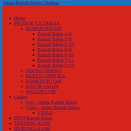
Istana Rumah Balon Cilukbaa
Home
PRODUK CILUKBAA
RUMAH BALON
Rumah Balon 4×6
Rumah Balon 5×8
Rumah Balon 5×10
Rumah Balon 6×8
Rumah Balon 6×10
Rumah Balon 7×11
Rumah Balon 7×14
ODONG ODONG
KERETA MINI REL
KOMEDI PUTAR
KINCIR ANGIN
WAHANA AIR
Gallery
Foto – Istana Rumah Balon
Video – Istana Rumah Balon
VIDEO
INFO Rumah Balon
TENTANG KAMI
HUBUNGI KAMI