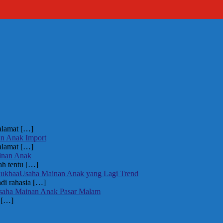
ralamat
[…]
an Anak Import
ralamat
[…]
inan Anak
ah tentu
[…]
Usaha Mainan Anak yang Lagi Trend
di rahasia
[…]
saha Mainan Anak Pasar Malam
i
[…]