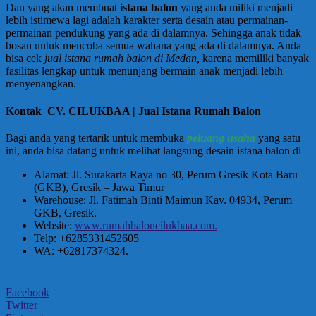
Dan yang akan membuat
istana balon
yang anda miliki menjadi
lebih istimewa lagi adalah karakter serta desain atau permainan-
permainan pendukung yang ada di dalamnya. Sehingga anak tidak
bosan untuk mencoba semua wahana yang ada di dalamnya. Anda
bisa cek
jual istana rumah balon di Medan,
karena memiliki banyak
fasilitas lengkap untuk menunjang bermain anak menjadi lebih
menyenangkan.
Kontak CV. CILUKBAA | Jual Istana Rumah Balon
Bagi anda yang tertarik untuk membuka
peluang usaha
yang satu
ini, anda bisa datang untuk melihat langsung desain istana balon di
Alamat: Jl. Surakarta Raya no 30, Perum Gresik Kota Baru
(GKB), Gresik – Jawa Timur
Warehouse: Jl. Fatimah Binti Maimun Kav. 04934, Perum
GKB, Gresik.
Website:
www.rumahbaloncilukbaa.com.
Telp: +6285331452605
WA: +62817374324.
Facebook
Twitter