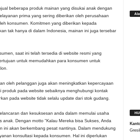
enjual beberapa produk mainan yang disukai anak dengan
Ala
pelayanan prima yang sering diberikan oleh perusahaan
 oleh konsumen. Komitmen yang diberikan kepada
kan tak hanya di dalam Indonesia, mainan ini juga tersebar
en, saat ini telah tersedia di website resmi yang
 bertujuan untuk memudahkan para konsumen untuk
lon.
rikan oleh pelanggan juga akan meningkatkan kepercayaan
li produk pada website sebaiknya menghubungi kontak
kan pada website tidak selalu update dari stok gudang.
HU
kelancaran dan kesuksesan anda dalam memulai usaha
 anak. Dengan motto “Kalau Mereka bisa Sukses, Anda
Kant
an ini akan berkembang pesat nantinya. Dalam mendukung
Gresi
yanan konsultasi kepada konsumen. Hal ini diperlukan