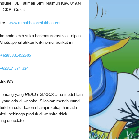
house
: Jl. Fatimah Binti Maimun Kav. 04934,
m GKB, Gresik
ite
:
www.rumahbaloncilukbaa.com
ika anda lebih suka berkomunikasi via Telpon
 Whatsapp
silahkan klik
nomer berikut ini :
:+6285331452605
 +62817 374 324
klik WA
 barang yang
READY STOCK
atau model lain
n yang ada di website, Silahkan menghubungi
terlebih dulu, karena hampir setiap hari ada
aksi, sehingga produk di website tidak
ung di update