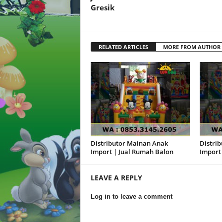
Gresik
RELATED ARTICLES
MORE FROM AUTHOR
Distributor Mainan Anak
Distri
Import | Jual Rumah Balon
Import
LEAVE A REPLY
Log in to leave a comment