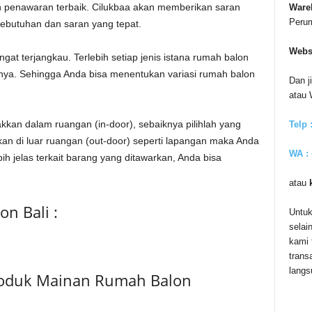
n penawaran terbaik. Cilukbaa akan memberikan saran
Ware
Peru
kebutuhan dan saran yang tepat.
Webs
gat terjangkau. Terlebih setiap jenis istana rumah balon
nya. Sehingga Anda bisa menentukan variasi rumah balon
Dan j
atau
akkan dalam ruangan (in-door), sebaiknya pilihlah yang
Telp 
kkan di luar ruangan (out-door) seperti lapangan maka Anda
WA :
ih jelas terkait barang yang ditawarkan, Anda bisa
atau
n Bali :
Untuk
selai
kami 
trans
langs
Produk Mainan Rumah Balon