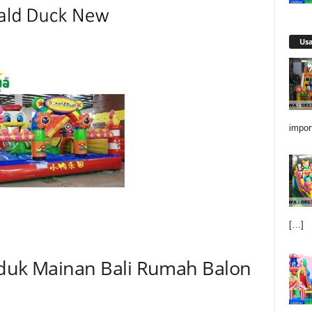
Us
impor
[…]
oduk Mainan Bali Rumah Balon