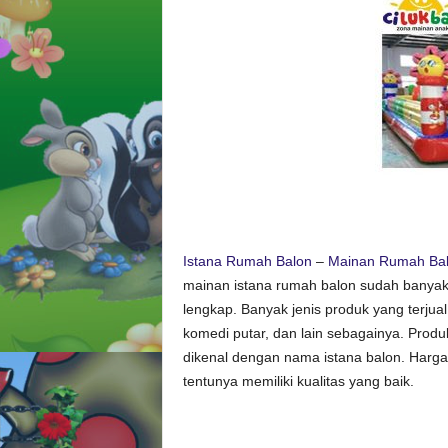
l
o
n
C
i
l
u
k
b
a
a
Istana Rumah Balon
–
Mainan Rumah Balo
mainan istana rumah balon sudah banyak
lengkap. Banyak jenis produk yang terjual 
komedi putar, dan lain sebagainya. Produ
dikenal dengan nama istana balon. Harg
tentunya memiliki kualitas yang baik.