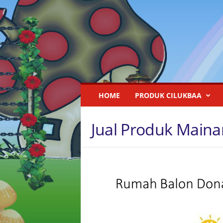
I
HOME
PRODUK CILUKBAA
s
t
a
Jual Produk Maina
n
a
R
u
m
a
h
B
a