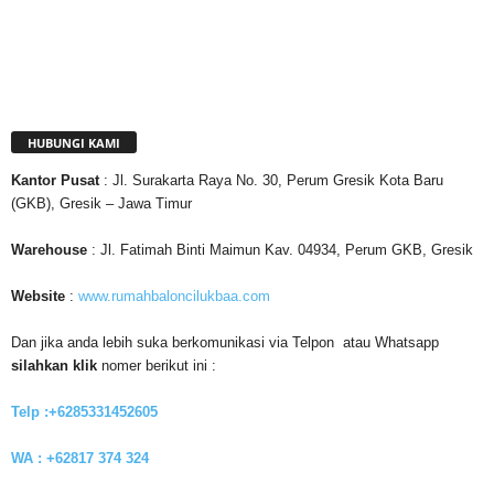
HUBUNGI KAMI
Kantor
Pusat
: Jl. Surakarta Raya No. 30, Perum Gresik Kota Baru
(GKB), Gresik – Jawa Timur
Warehouse
: Jl. Fatimah Binti Maimun Kav. 04934, Perum GKB, Gresik
Website
:
www.rumahbaloncilukbaa.com
Dan jika anda lebih suka berkomunikasi via Telpon atau Whatsapp
silahkan klik
nomer berikut ini :
Telp :+6285331452605
WA : +62817 374 324