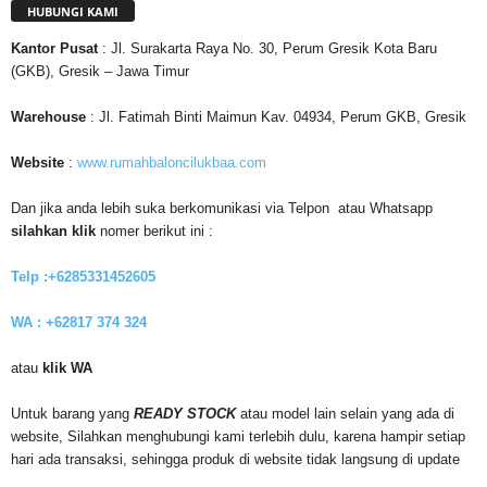
HUBUNGI KAMI
Kantor
Pusat
: Jl. Surakarta Raya No. 30, Perum Gresik Kota Baru
(GKB), Gresik – Jawa Timur
Warehouse
: Jl. Fatimah Binti Maimun Kav. 04934, Perum GKB, Gresik
Website
:
www.rumahbaloncilukbaa.com
Dan jika anda lebih suka berkomunikasi via Telpon atau Whatsapp
silahkan klik
nomer berikut ini :
Telp :+6285331452605
WA : +62817 374 324
atau
klik WA
Untuk barang yang
READY STOCK
atau model lain selain yang ada di
website, Silahkan menghubungi kami terlebih dulu, karena hampir setiap
hari ada transaksi, sehingga produk di website tidak langsung di update