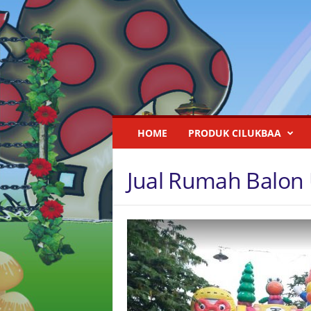
I
HOME
PRODUK CILUKBAA
s
t
a
Jual Rumah Balon 
n
a
R
u
m
a
h
B
a