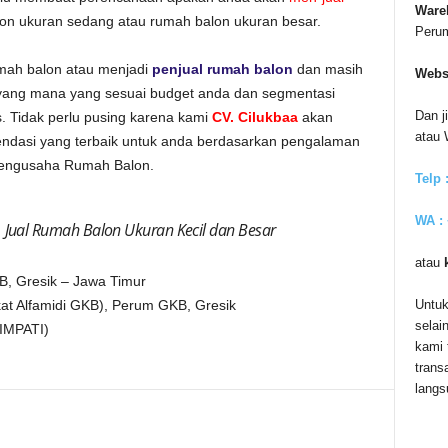
Ware
lon ukuran sedang atau rumah balon ukuran besar.
Peru
mah balon atau menjadi
penjual rumah balon
dan masih
Webs
 yang mana yang sesuai budget anda dan segmentasi
Dan j
s. Tidak perlu pusing karena kami
CV. Cilukbaa
akan
atau
dasi yang terbaik untuk anda berdasarkan pengalaman
Pengusaha Rumah Balon.
Telp 
WA :
|
Jual Rumah Balon Ukuran Kecil dan Besar
atau
B, Gresik – Jawa Timur
Untuk
kat Alfamidi GKB), Perum GKB, Gresik
selai
IMPATI)
kami 
trans
langs