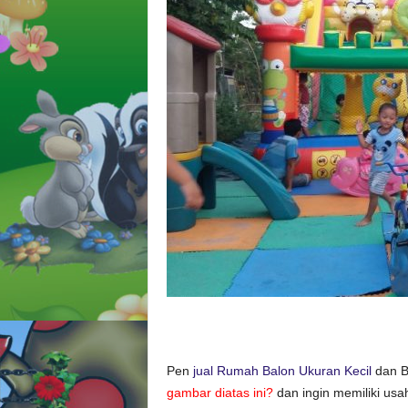
l
o
n
C
i
l
u
k
b
a
a
Pen
jual Rumah Balon Ukuran Kecil
dan B
gambar diatas ini?
dan ingin memiliki usa