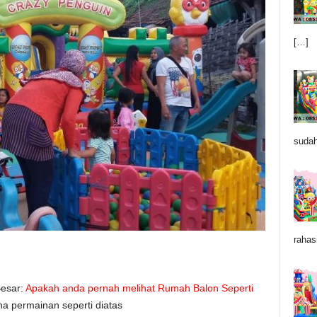
[…]
sudah
rahas
esar:
Apakah anda pernah melihat Rumah Balon Seperti
ha permainan seperti diatas