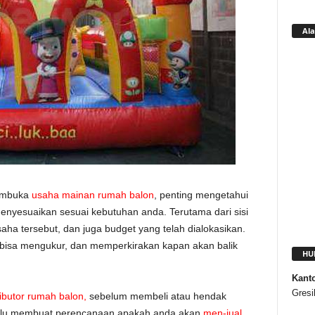
Ala
embuka
usaha mainan rumah balon
, penting mengetahui
nyesuaikan sesuai kebutuhan anda. Terutama dari sisi
aha tersebut, dan juga budget yang telah dialokasikan.
 bisa mengukur, dan memperkirakan kapan akan balik
HU
Kant
Gresi
ributor rumah balon,
sebelum membeli atau hendak
Perlu membuat perencanaan apakah anda akan
men-jual