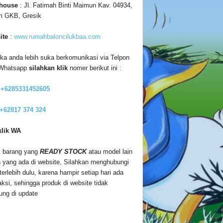
house
: Jl. Fatimah Binti Maimun Kav. 04934,
m GKB, Gresik
ite
:
www.rumahbaloncilukbaa.com
ika anda lebih suka berkomunikasi via Telpon
 Whatsapp
silahkan klik
nomer berikut ini :
:+6285331452605
 +62817 374 324
klik WA
 barang yang
READY STOCK
atau model lain
n yang ada di website, Silahkan menghubungi
terlebih dulu, karena hampir setiap hari ada
aksi, sehingga produk di website tidak
ung di update