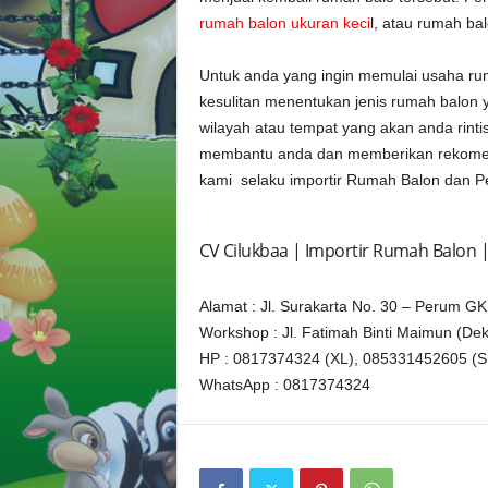
rumah balon ukuran keci
l, atau rumah ba
Untuk anda yang ingin memulai usaha ru
kesulitan menentukan jenis rumah balon
wilayah atau tempat yang akan anda rinti
membantu anda dan memberikan rekomen
kami selaku importir Rumah Balon dan 
CV Cilukbaa | Importir Rumah Balon 
Alamat : Jl. Surakarta No. 30 – Perum GK
Workshop : Jl. Fatimah Binti Maimun (De
HP : 0817374324 (XL), 085331452605 (S
WhatsApp : 0817374324