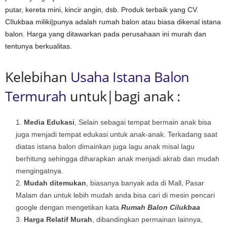
b
putar, kereta mini, kincir angin, dsb. Produk terbaik yang CV.
a
CIlukbaa miliki|punya adalah rumah balon atau biasa dikenal istana
a
balon. Harga yang ditawarkan pada perusahaan ini murah dan
tentunya berkualitas.
Kelebihan
Usaha Istana Balon
Termurah
untuk|bagi anak :
Media Edukasi
, Selain sebagai tempat bermain anak bisa
juga menjadi tempat edukasi untuk anak-anak. Terkadang saat
diatas istana balon dimainkan juga lagu anak misal lagu
berhitung sehingga diharapkan anak menjadi akrab dan mudah
mengingatnya.
Mudah ditemukan
, biasanya banyak ada di Mall, Pasar
Malam dan untuk lebih mudah anda bisa cari di mesin pencari
google dengan mengetikan kata
Rumah Balon Cilukbaa
Harga Relatif Murah
, dibandingkan permainan lainnya,