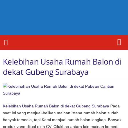
I
s
t
a
n
a
R
u
m
Kelebihan Usaha Rumah Balon di
a
h
dekat Gubeng Surabaya
B
a
l
o
n
C
Kelebihan Usaha Rumah Balon di dekat Gubeng Surabaya
Pada
i
saat Ini yang menjual-belikan mainan istana rumah balon sudah
l
u
banyak tersedia, tapi Kami menjual rumah balon lengkap. Banyak
k
produk yang dijual oleh CV. Cilukbaa antara lain mainan komedi