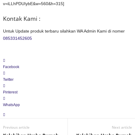
v=iLLhPDUIybE&w=560&h=315]
Kontak Kami :
Untuk Update produk terbaru silahkan WA Admin Kami di nomer
085331452605
Facebook
Twitter
Pinterest
WhatsApp
Previous article
Next article