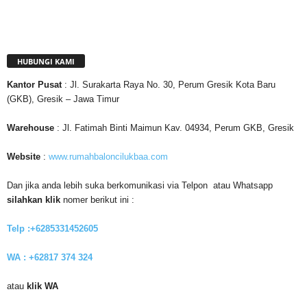
HUBUNGI KAMI
Kantor
Pusat
: Jl. Surakarta Raya No. 30, Perum Gresik Kota Baru
(GKB), Gresik – Jawa Timur
Warehouse
: Jl. Fatimah Binti Maimun Kav. 04934, Perum GKB, Gresik
Website
:
www.rumahbaloncilukbaa.com
Dan jika anda lebih suka berkomunikasi via Telpon atau Whatsapp
silahkan klik
nomer berikut ini :
Telp :+6285331452605
WA : +62817 374 324
atau
klik WA