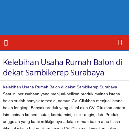
I
s
t
a
n
a
R
u
m
Kelebihan Usaha Rumah Balon di
a
h
dekat Sambikerep Surabaya
B
a
l
Kelebihan Usaha Rumah Balon di dekat Sambikerep Surabaya
o
Saat ini perusahaan yang menjual-belikan produk mainan istana
n
balon sudah banyak tersedia, namun CV. Cilukbaa menjual istana
C
balon lengkap. Banyak produk yang dijual oleh CV. Cilukbaa antara
i
l
lain mainan komedi putar, kereta mini, kincir angin, dsb. Produk
u
unggulan yang kami miliki|punya adalah rumah balon atau biasa
k
dikenal istana balon. Harga yang CV. CIlukbaa tawarkan cukup