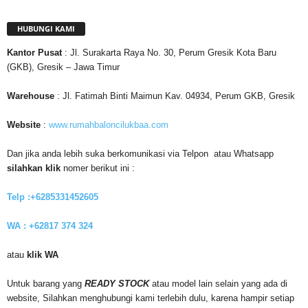
HUBUNGI KAMI
Kantor
Pusat
: Jl. Surakarta Raya No. 30, Perum Gresik Kota Baru
(GKB), Gresik – Jawa Timur
Warehouse
: Jl. Fatimah Binti Maimun Kav. 04934, Perum GKB, Gresik
Website
:
www.rumahbaloncilukbaa.com
Dan jika anda lebih suka berkomunikasi via Telpon atau Whatsapp
silahkan klik
nomer berikut ini :
Telp :+6285331452605
WA : +62817 374 324
atau
klik WA
Untuk barang yang
READY STOCK
atau model lain selain yang ada di
website, Silahkan menghubungi kami terlebih dulu, karena hampir setiap