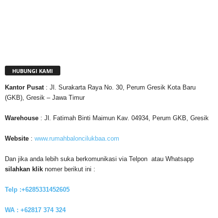
HUBUNGI KAMI
Kantor
Pusat
: Jl. Surakarta Raya No. 30, Perum Gresik Kota Baru
(GKB), Gresik – Jawa Timur
Warehouse
: Jl. Fatimah Binti Maimun Kav. 04934, Perum GKB, Gresik
Website
:
www.rumahbaloncilukbaa.com
Dan jika anda lebih suka berkomunikasi via Telpon atau Whatsapp
silahkan klik
nomer berikut ini :
Telp :+6285331452605
WA : +62817 374 324