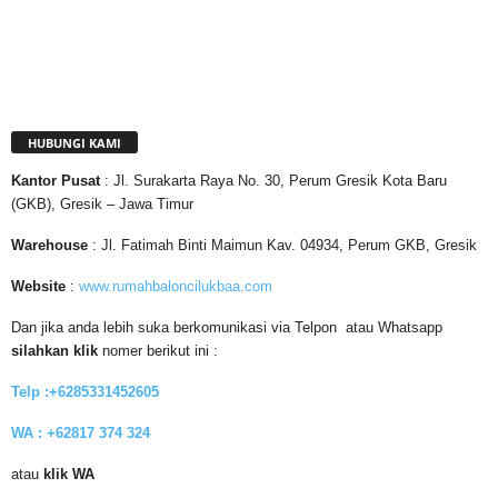
HUBUNGI KAMI
Kantor
Pusat
: Jl. Surakarta Raya No. 30, Perum Gresik Kota Baru
(GKB), Gresik – Jawa Timur
Warehouse
: Jl. Fatimah Binti Maimun Kav. 04934, Perum GKB, Gresik
Website
:
www.rumahbaloncilukbaa.com
Dan jika anda lebih suka berkomunikasi via Telpon atau Whatsapp
silahkan klik
nomer berikut ini :
Telp :+6285331452605
WA : +62817 374 324
atau
klik WA