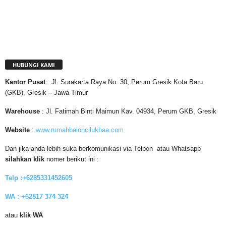
HUBUNGI KAMI
Kantor
Pusat
: Jl. Surakarta Raya No. 30, Perum Gresik Kota Baru
(GKB), Gresik – Jawa Timur
Warehouse
: Jl. Fatimah Binti Maimun Kav. 04934, Perum GKB, Gresik
Website
:
www.rumahbaloncilukbaa.com
Dan jika anda lebih suka berkomunikasi via Telpon atau Whatsapp
silahkan klik
nomer berikut ini :
Telp :+6285331452605
WA : +62817 374 324
atau
klik WA