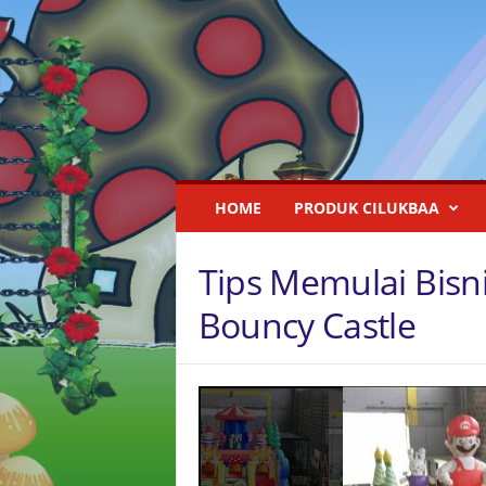
I
HOME
PRODUK CILUKBAA
s
t
a
Tips Memulai Bisn
n
a
Bouncy Castle
R
u
m
a
h
B
a