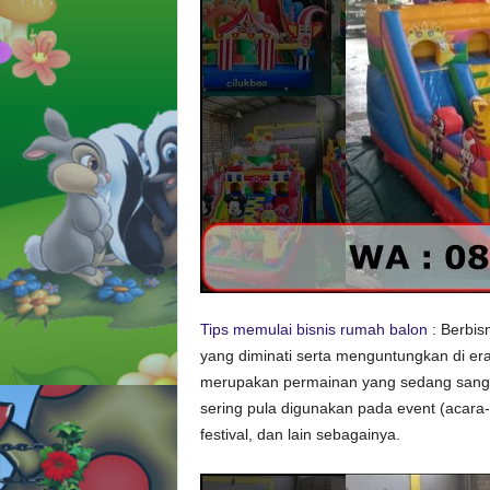
l
o
n
C
i
l
u
k
b
a
a
Tips memulai bisnis rumah balon
: Berbis
yang diminati serta menguntungkan di er
merupakan permainan yang sedang sangat 
sering pula digunakan pada event (acara-
festival, dan lain sebagainya.