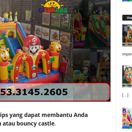
Us
impor
[…]
tips yang dapat membantu Anda
 atau bouncy castle
.