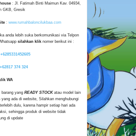
house
: Jl. Fatimah Binti Maimun Kav. 04934,
m GKB, Gresik
ite
:
www.rumahbaloncilukbaa.com
ika anda lebih suka berkomunikasi via Telpon
 Whatsapp
silahkan klik
nomer berikut ini :
:+6285331452605
 +62817 374 324
klik WA
 barang yang
READY STOCK
atau model lain
n yang ada di website, Silahkan menghubungi
terlebih dulu, karena hampir setiap hari ada
aksi, sehingga produk di website tidak
ung di update