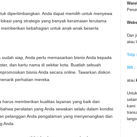
Ware
Peru
untuk dipertimbangkan. Anda dapat memilih untuk menyewa
h lokasi yang strategis yang banyak keramaian terutama
Webs
ena memberikan kebahagian untuk anak-anak beserta
Dan j
atau
Telp 
is sudah siap, Anda perlu memasarkan bisnis Anda kepada
ter, dan kartu nama di sekitar kota. Buatlah sebuah
WA :
mpromosikan bisnis Anda secara online. Tawarkan diskon
menarik perhatian mereka.
atau
Untuk
selai
 harus memberikan kualitas layanan yang baik dan
kami 
ahwa peralatan yang Anda sewakan selalu dalam kondisi
trans
rikan pelanggan Anda pengalaman yang menyenangkan dan
langs
g Anda