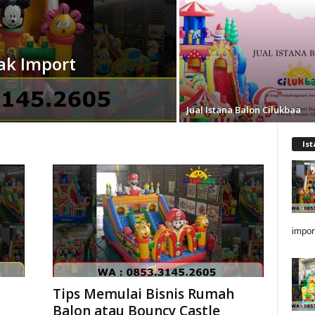
ak Import
Jual Istana Balon Cilukbaa
Is
impor
Tips Memulai Bisnis Rumah
Balon atau Bouncy Castle