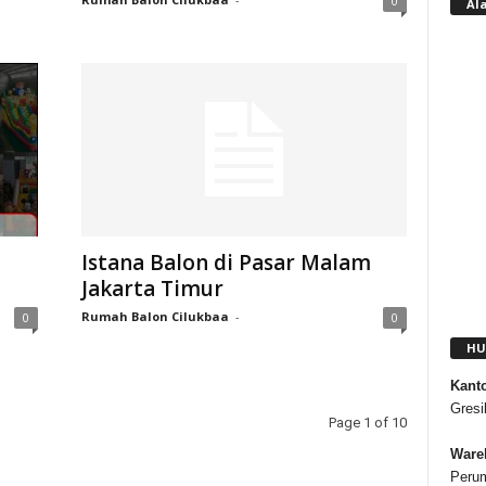
0
Al
Istana Balon di Pasar Malam
Jakarta Timur
Rumah Balon Cilukbaa
-
0
0
HU
Kant
Gresi
Page 1 of 10
Ware
Peru