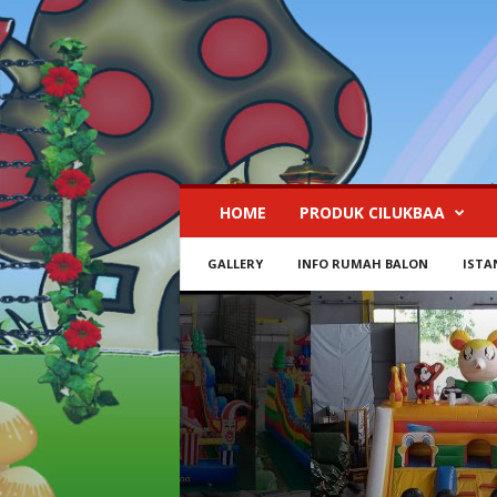
I
HOME
PRODUK CILUKBAA
s
t
GALLERY
INFO RUMAH BALON
ISTA
a
n
a
R
u
m
a
h
B
a