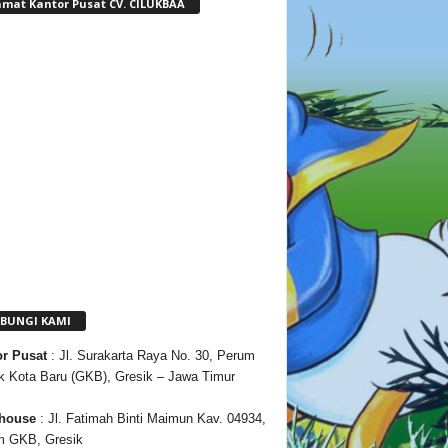
amat Kantor Pusat CV. CILUKBAA
BUNGI KAMI
or
Pusat
: Jl. Surakarta Raya No. 30, Perum
k Kota Baru (GKB), Gresik – Jawa Timur
house
: Jl. Fatimah Binti Maimun Kav. 04934,
m GKB, Gresik