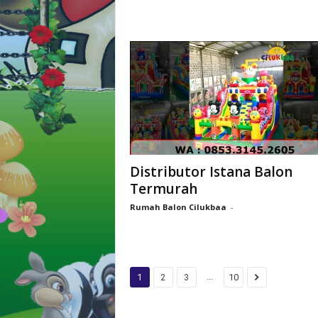
Distributor Istana Balon
Termurah
Rumah Balon Cilukbaa
-
...
1
2
3
10