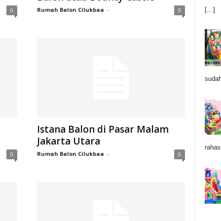
Rumah Balon Cilukbaa
-
[…]
0
0
sudah
Istana Balon di Pasar Malam
Jakarta Utara
rahas
Rumah Balon Cilukbaa
-
0
0