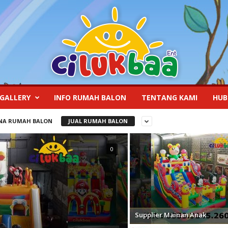
GALLERY
INFO RUMAH BALON
TENTANG KAMI
HUB
NA RUMAH BALON
JUAL RUMAH BALON
0
Supplier Mainan Anak