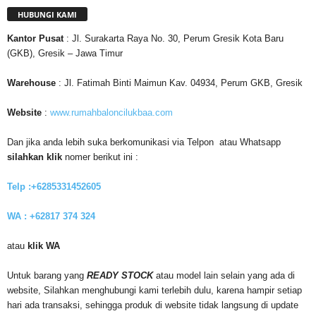
HUBUNGI KAMI
Kantor
Pusat
: Jl. Surakarta Raya No. 30, Perum Gresik Kota Baru
(GKB), Gresik – Jawa Timur
Warehouse
: Jl. Fatimah Binti Maimun Kav. 04934, Perum GKB, Gresik
Website
:
www.rumahbaloncilukbaa.com
Dan jika anda lebih suka berkomunikasi via Telpon atau Whatsapp
silahkan klik
nomer berikut ini :
Telp :+6285331452605
WA : +62817 374 324
atau
klik WA
Untuk barang yang
READY STOCK
atau model lain selain yang ada di
website, Silahkan menghubungi kami terlebih dulu, karena hampir setiap
hari ada transaksi, sehingga produk di website tidak langsung di update