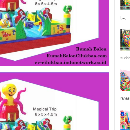
[…]
sudah
rahas