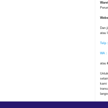
Ware
Peru
Webs
Dan j
atau
Telp 
WA :
atau
Untuk
selai
kami 
trans
langs