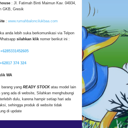
house
: Jl. Fatimah Binti Maimun Kav. 04934,
m GKB, Gresik
ite
:
www.rumahbaloncilukbaa.com
ika anda lebih suka berkomunikasi via Telpon
 Whatsapp
silahkan klik
nomer berikut ini :
:+6285331452605
 +62817 374 324
klik WA
 barang yang
READY STOCK
atau model lain
n yang ada di website, Silahkan menghubungi
terlebih dulu, karena hampir setiap hari ada
aksi, sehingga produk di website tidak
ung di update