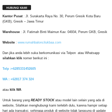
HUBUNGI KAMI
Kantor
Pusat
: Jl. Surakarta Raya No. 30, Perum Gresik Kota Baru
(GKB), Gresik – Jawa Timur
Warehouse
: Jl. Fatimah Binti Maimun Kav. 04934, Perum GKB, Gresik
Website
:
www.rumahbaloncilukbaa.com
Dan jika anda lebih suka berkomunikasi via Telpon atau Whatsapp
silahkan klik
nomer berikut ini :
Telp :+6285331452605
WA : +62817 374 324
atau
klik WA
Untuk barang yang
READY STOCK
atau model lain selain yang ada di
website, Silahkan menghubungi kami terlebih dulu, karena hampir setiap
hari ada transaksi, sehingga produk di website tidak langsung di update